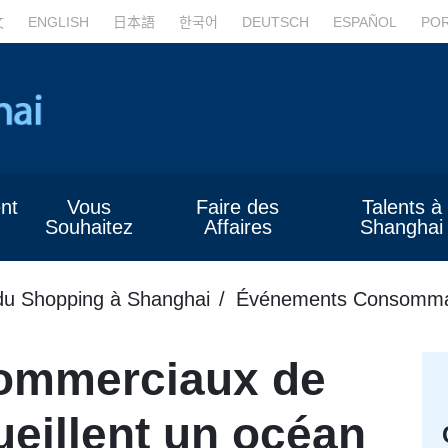
文
ENGLISH
日本語
한국어
DEUTSCH
ESPAÑOL
PO
nt
Vous
Faire des
Talents à
Souhaitez
Affaires
Shanghai
du Shopping à Shanghai
Événements Consomma
commerciaux de
eillent un océan