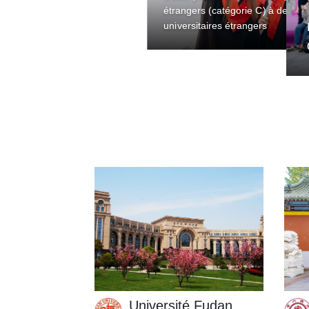
étrangers (catégorie C) à destin
universitaires étrangers
Université Fudan