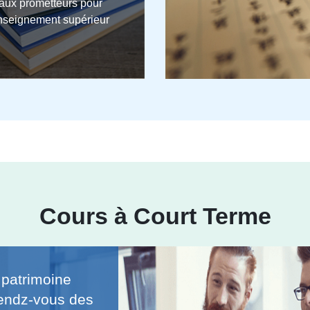
naux prometteurs pour
enseignement supérieur
Cours à Court Terme
 patrimoine
 rendz-vous des