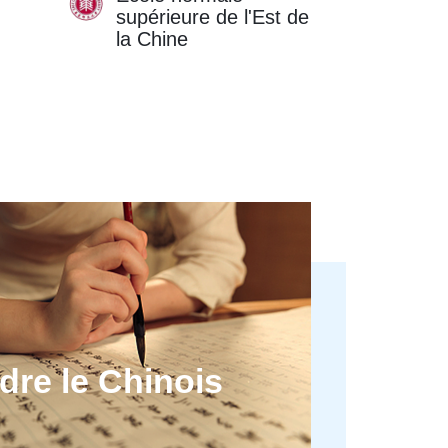
supérieure de l'Est de
Scienc
la Chine
Techno
de la 
re le Chinois