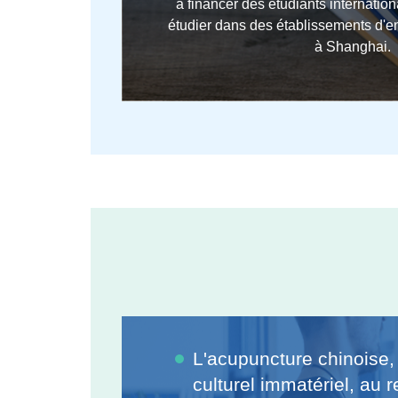
à financer des étudiants internatio
étudier dans des établissements d'
à Shanghai.
L'acupuncture chinoise,
culturel immatériel, au