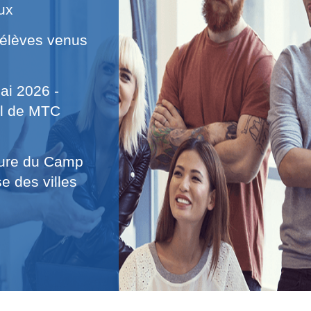
ux
 élèves venus
ai 2026 -
al de MTC
ture du Camp
e des villes