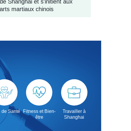
de Shanghai et s'initient aux
arts martiaux chinois
 de Santé
Fitness et Bien-
Travailler à
être
Shanghai