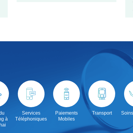
du
Services
Paiements
Transport
Soins
ng à
Téléphoniques
Mobiles
hai