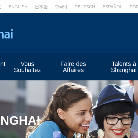
文
ENGLISH
日本語
한국어
DEUTSCH
ESPAÑOL
PO
nt
Vous
Faire des
Talents à
Souhaitez
Affaires
Shanghai
ANGHAI