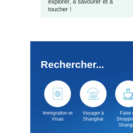
explorer, à savourer et à
toucher !
Rechercher...
Immigration et
Voyager à
Faire 
Visas
Shanghai
Shoppi
Shang