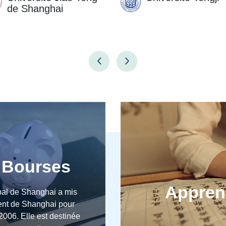
de Shanghai
 Bourses
Apprend
al de Shanghai a mis
ent de Shanghai pour
2006. Elle est destinée