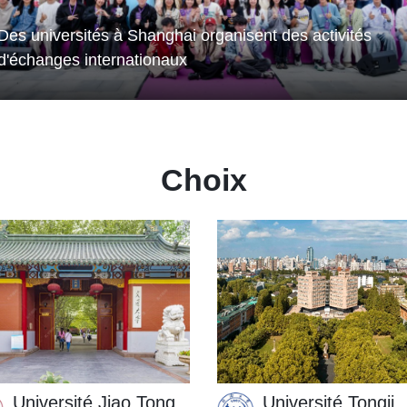
ation des diplômés
Shanghai accueille 107
Des universités à Shanghai organisent des activités
d'échanges internationaux
Choix
Université Jiao Tong
Université Tongji