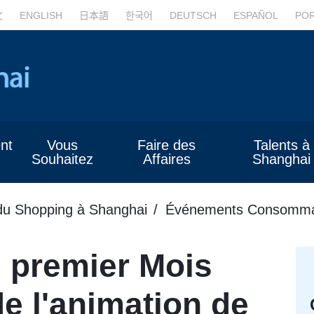
文
ENGLISH
日本語
한국어
DEUTSCH
ESPAÑOL
PO
nt
Vous
Faire des
Talents à
Souhaitez
Affaires
Shanghai
du Shopping à Shanghai
Événements Consomma
 premier Mois
de l'animation de