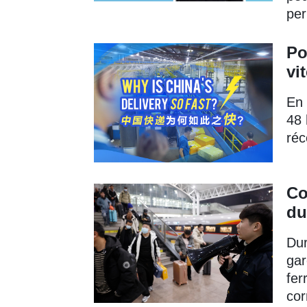
per
Po
vi
En 
48 
réc
Co
du
Dur
gar
fer
cor