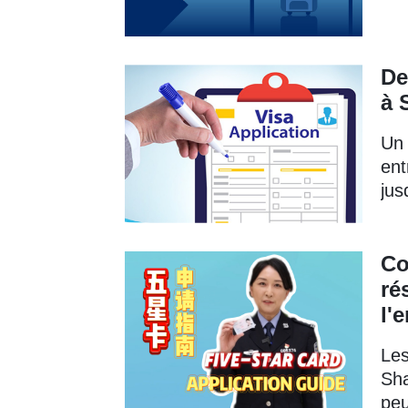
De
à 
Un 
ent
jus
Co
ré
l'
Les
Sha
peu