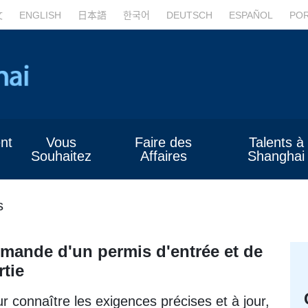
文
ENGLISH
日本語
한국어
DEUTSCH
ESPAÑOL
PO
nt
Vous
Faire des
Talents à
Souhaitez
Affaires
Shanghai
s
mande d'un permis d'entrée et de
rtie
r connaître les exigences précises et à jour,