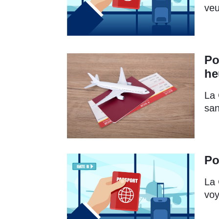
veu
Po
he
La 
san
Po
La 
voy