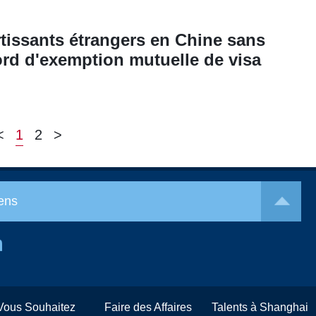
rtissants étrangers en Chine sans
cord d'exemption mutuelle de visa
<
1
2
>
ens
Vous Souhaitez
Faire des Affaires
Talents à Shanghai