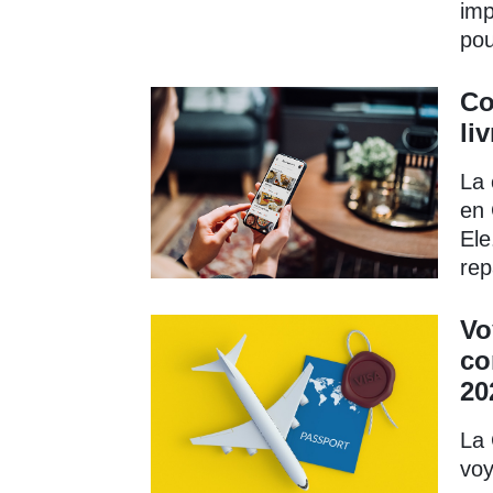
imp
pou
Co
li
La 
en 
Ele
rep
Vo
co
20
La 
voy