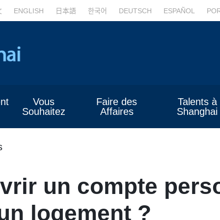
文
ENGLISH
日本語
한국어
DEUTSCH
ESPAÑOL
PO
nt
Vous
Faire des
Talents à
Souhaitez
Affaires
Shanghai
s
rir un compte pers
un logement ?