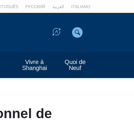
RTUGUÊS
РУССКИЙ
العربية
ITALIANO
Vivre à
Quoi de
Shanghai
Neuf
onnel de