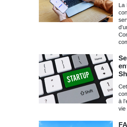
La 
con
ser
d'u
Com
com
Se
en
Sh
Cet
com
à l
vie
FA