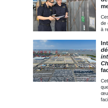
me
Ces
de 
à r
In
dé
in
Ch
fa
Cet
que
œuv
faci