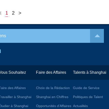
<
1
2
>
ens
Vous Souhaitez
Faire des Affaires
Talents à Shanghai
Faire des Affaires
Choix de la Rédaction
Guide de Service
Travailler à Shanghai
Shanghai en Chiffres
Politiques de Talent
Étudier à Shanghai
Opportunités d'Affaires
Actualités