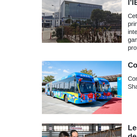
l'
Cet
pri
int
gam
pro
Co
Con
Sha
Le
de