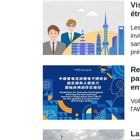
Vi
ét
Les
inv
san
pré
Re
pa
en
Voi
l'A
La