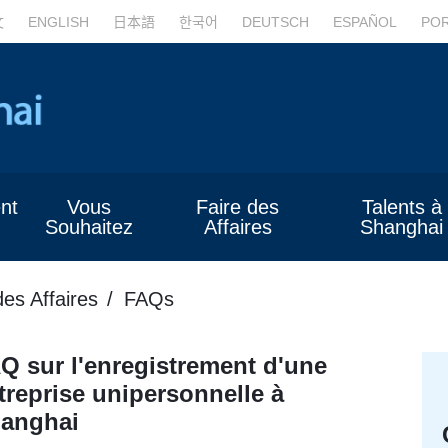
文
ENGLISH
日本語
한국어
DEUTSCH
ESPAÑOL
PO
nt
Vous
Faire des
Talents à
Souhaitez
Affaires
Shanghai
des Affaires
FAQs
Q sur l'enregistrement d'une
treprise unipersonnelle à
anghai