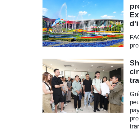
pr
Ex
d'
FAQ
pro
Sh
ci
tr
Grâ
peu
pay
pro
tra