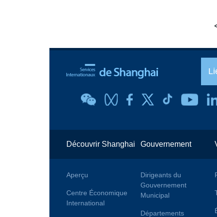
Li
Découvrir Shanghai
Gouvernement
Aperçu
Dirigeants du
Gouvernement
Centre Économique
Municipal
International
Départements