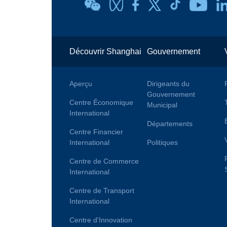
Découvrir Shanghai
Gouvernement
Aperçu
Dirigeants du
Gouvernement
Centre Économique
Municipal
International
Départements
Centre Financier
International
Politiques
Centre de Commerce
International
Centre de Transport
International
Centre d'Innovation