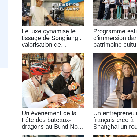
Le luxe dynamise le
Programme esti
tissage de Songjiang :
d'immersion dan
valorisation de
patrimoine cultu
l'esthétique du
immatériel à Sh
patrimoine immatériel
: à explorer, à
sino-français
savourer et à to
Un événement de la
Un entrepreneu
Fête des bateaux-
français crée à
dragons au Bund Nord
Shanghai un ro
met en scène des
lèvres NFC cha