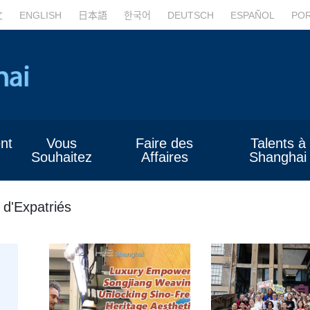
文
ENGLISH
日本語
한국어
DEUTSCH
ESPAÑOL
PO
nt
Vous
Faire des
Talents à
Souhaitez
Affaires
Shanghai
 d'Expatriés