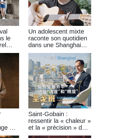
val
Un adolescent mixte
s le
raconte son quotidien
rel
dans une Shanghai
anghai
plurielle
ucher !
r
Saint-Gobain :
ressentir la « chaleur »
uge à
et la « précision » de
rgé
l'environnement des