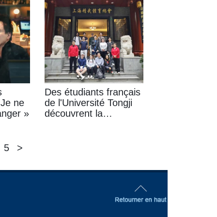
affaires à Shanghai
s
Des étudiants français
 Je ne
de l'Université Tongji
anger »
découvrent la
Fédération athlétique
Chin Woo de Shanghai
et s'initient aux arts
5
>
martiaux chinois