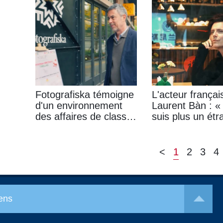
échanges culturels
d'émotion
sino-français
Fotografiska témoigne
L'acteur françai
d'un environnement
Laurent Bàn : «
des affaires de classe
suis plus un étr
mondiale à Shanghai
<
1
2
3
4
ens