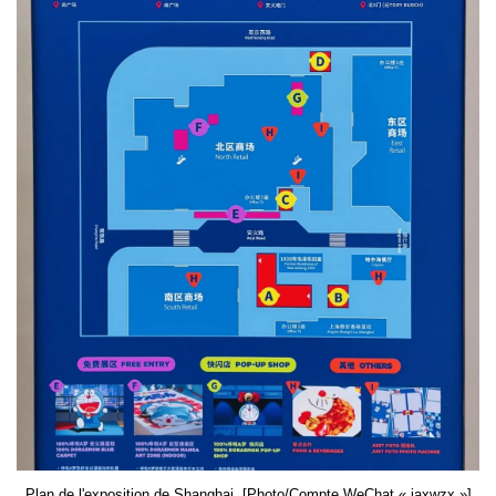
Plan de l'exposition de Shanghai. [Photo/Compte WeChat « jaxwzx »]