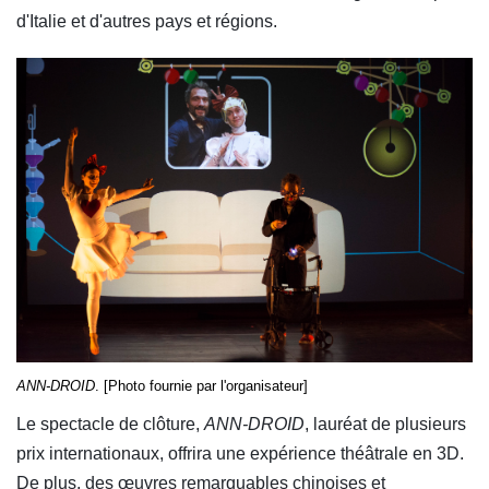
d'Italie et d'autres pays et régions.
ANN-DROID
. [Photo fournie par l'organisateur]
Le spectacle de clôture,
ANN-DROID
, lauréat de plusieurs
prix internationaux, offrira une expérience théâtrale en 3D.
De plus, des œuvres remarquables chinoises et