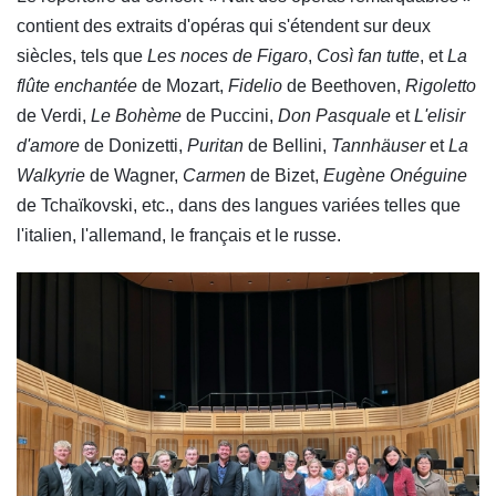
contient des extraits d'opéras qui s'étendent sur deux
siècles, tels que
Les noces de Figaro
,
Così fan tutte
, et
La
flûte enchantée
de Mozart,
Fidelio
de Beethoven,
Rigoletto
de Verdi,
Le Bohème
de Puccini,
Don Pasquale
et
L'elisir
d'amore
de Donizetti,
Puritan
de Bellini,
Tannhäuser
et
La
Walkyrie
de Wagner,
Carmen
de Bizet,
Eugène Onéguine
de Tchaïkovski, etc., dans des langues variées telles que
l'italien, l'allemand, le français et le russe.