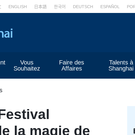
文
ENGLISH
日本語
한국어
DEUTSCH
ESPAÑOL
PO
nt
Vous
Faire des
Talents à
Souhaitez
Affaires
Shanghai
s
Festival
de la magie de