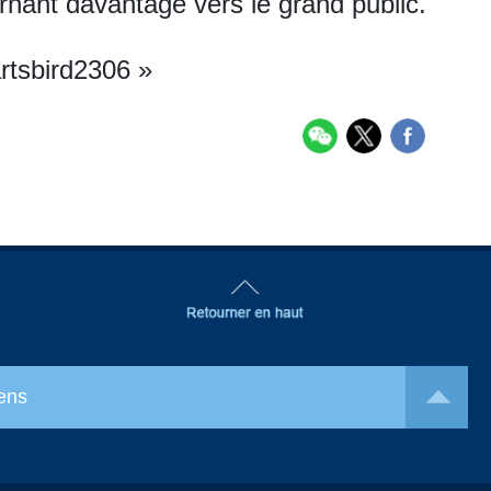
urnant davantage vers le grand public.
rtsbird2306 »
ens