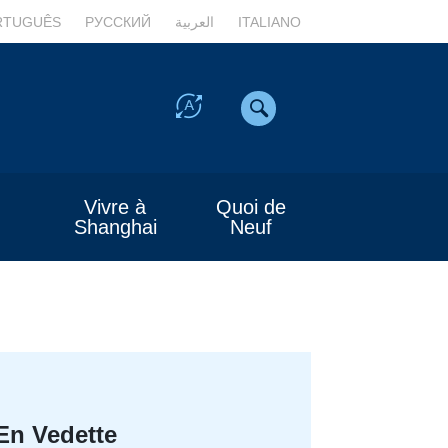
RTUGUÊS
РУССКИЙ
العربية
ITALIANO
Vivre à
Quoi de
Shanghai
Neuf
En Vedette