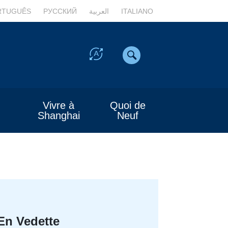
RTUGUÊS
РУССКИЙ
العربية
ITALIANO
Vivre à
Quoi de
Shanghai
Neuf
En Vedette