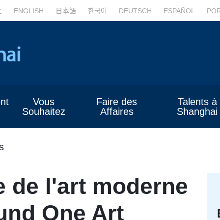
文
ENGLISH
日本語
한국어
DEUTSCH
ESPAÑOL
PO
nt
Vous
Faire des
Talents à
Souhaitez
Affaires
Shanghai
s
 de l'art moderne
und One Art