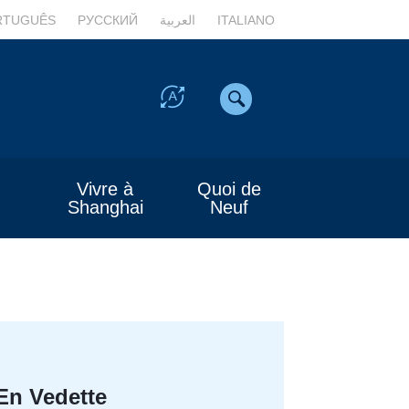
RTUGUÊS
РУССКИЙ
العربية
ITALIANO
Vivre à
Quoi de
Shanghai
Neuf
En Vedette