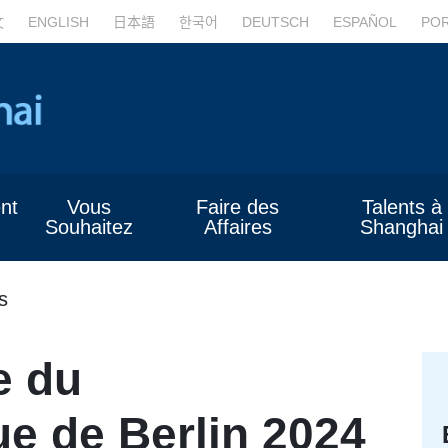
文
ENGLISH
日本語
한국어
DEUTSCH
ESPAÑOL
PO
nt
Vous
Faire des
Talents à
Souhaitez
Affaires
Shanghai
s
e du
e de Berlin 2024