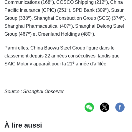
e
e
Communications (168
), COSCO Shipping (212
), China
e
e
Pacific Insurance (CPIC) (251
), SPD Bank (309
), Susun
e
e
Group (338
), Shanghai Construction Group (SCG) (374
),
e
Shanghai Pharmaceutical (407
), Shanghai Delong Steel
e
e
Group (467
) et Greenland Holdings (480
).
Parmi elles, China Baowu Steel Group figure dans le
classement depuis 22 années consécutives, tandis que
e
SAIC Motor y apparaît pour la 21
année d'affilée.
Source : Shanghai Observer
À lire aussi