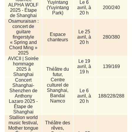
Yuyintang
Le 6
ALPHA WOLF
(Yuyintang
avril, à
200/240
2025 - Étape
Park)
20 h
de Shanghai
Osamuraisan :
concert de
guitare
Le 25
Espace
fingerstyle
avril, à
280/380
chanteurs
« Spring and
20 h
Chord Ming »
2025
AVICII | Soirée
Le 19
hommage
avril, à
139/169
2025 à
Théâtre du
19 h
Shanghai
futur,
Centre
Concert
culturel de
Shanghai-
Shanghai,
Shenzhen de
Le 6
Bandai
Anthony
avril, à
188/228/288
Namco
Lazaro 2025 -
20 h
Étape de
Shanghai
Stallion world
music festival,
Théâtre des
Mother tongue
rêves,