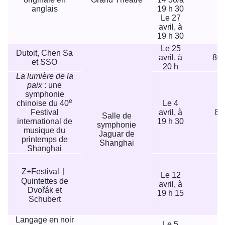
anglais
19 h 30
Le 27
avril, à
19 h 30
Le 25
Dutoit, Chen Sa
avril, à
80/
et SSO
20 h
La lumière de la
paix
: une
symphonie
e
chinoise du 40
Le 4
Festival
avril, à
80
Salle de
international de
19 h 30
symphonie
musique du
Jaguar de
printemps de
Shanghai
Shanghai
Z+Festival丨
Le 12
Quintettes de
avril, à
Dvořák et
19 h 15
Schubert
Langage en noir
Le 5