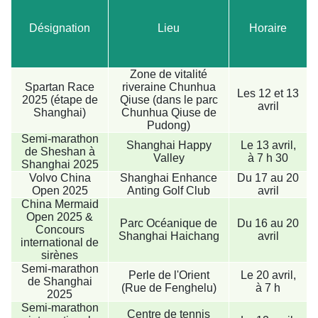
Désignation
Lieu
Horaire
Zone de vitalité
Spartan Race
riveraine Chunhua
Les 12 et 13
2025 (étape de
Qiuse (dans le parc
avril
Shanghai)
Chunhua Qiuse de
Pudong)
Semi-marathon
Shanghai Happy
Le 13 avril,
de Sheshan à
Valley
à 7 h 30
Shanghai 2025
Volvo China
Shanghai Enhance
Du 17 au 20
Open 2025
Anting Golf Club
avril
China Mermaid
Open 2025 &
Parc Océanique de
Du 16 au 20
Concours
Shanghai Haichang
avril
international de
sirènes
Semi-marathon
Perle de l'Orient
Le 20 avril,
de Shanghai
(Rue de Fenghelu)
à 7 h
2025
Semi-marathon
Centre de tennis