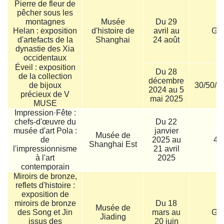
Pierre de fleur de
pêcher sous les
montagnes
Musée
Du 29
Helan : exposition
d'histoire de
avril au
Gra
d'artefacts de la
Shanghai
24 août
dynastie des Xia
occidentaux
Éveil : exposition
Du 28
de la collection
décembre
de bijoux
30/50/6
2024 au 5
précieux de V
mai 2025
MUSE
Impression·Fête :
chefs-d'œuvre du
Du 22
musée d'art Pola :
janvier
Musée de
de
2025 au
40
Shanghai Est
l'impressionnisme
21 avril
à l'art
2025
contemporain
Miroirs de bronze,
reflets d'histoire :
exposition de
miroirs de bronze
Du 18
Musée de
des Song et Jin
mars au
Gra
Jiading
issus des
20 juin