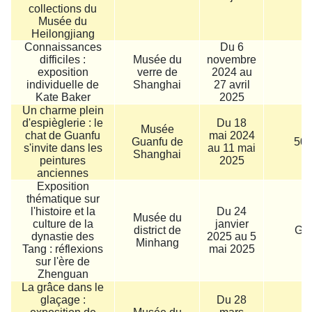
collections du
Musée du
Heilongjiang
Connaissances
Du 6
difficiles :
Musée du
novembre
exposition
verre de
2024 au
1
individuelle de
Shanghai
27 avril
Kate Baker
2025
Un charme plein
d'espièglerie : le
Du 18
Musée
chat de Guanfu
mai 2024
Guanfu de
50/
s'invite dans les
au 11 mai
Shanghai
peintures
2025
anciennes
Exposition
thématique sur
l'histoire et la
Du 24
Musée du
culture de la
janvier
district de
Gra
dynastie des
2025 au 5
Minhang
Tang : réflexions
mai 2025
sur l'ère de
Zhenguan
La grâce dans le
glaçage :
Du 28