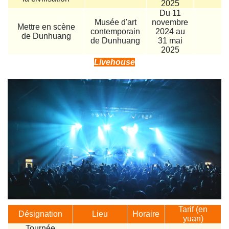
2025
Du 11
Musée d'art
novembre
Mettre en scène
contemporain
2024 au
9
de Dunhuang
de Dunhuang
31 mai
2025
Livehouse
Tarif (en
Désignation
Lieu
Horaire
yuan)
Tournée