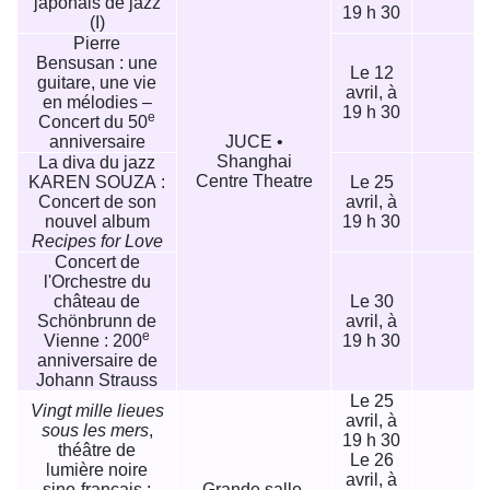
japonais de jazz
19 h 30
(I)
Pierre
Bensusan : une
Le 12
guitare, une vie
avril, à
en mélodies –
19 h 30
e
Concert du 50
anniversaire
JUCE •
Shanghai
La diva du jazz
Centre Theatre
KAREN SOUZA :
Le 25
Concert de son
avril, à
1
nouvel album
19 h 30
Recipes for Love
Concert de
l'Orchestre du
château de
Le 30
Schönbrunn de
avril, à
e
Vienne : 200
19 h 30
anniversaire de
Johann Strauss
Le 25
Vingt mille lieues
avril, à
sous les mers
,
19 h 30
théâtre de
Le 26
lumière noire
avril, à
sino-français :
Grande salle,