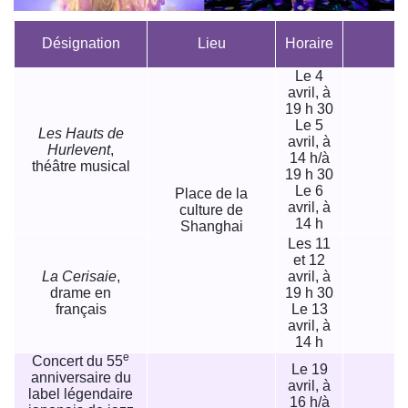
Désignation
Lieu
Horaire
Le 4
avril, à
19 h 30
Le 5
Les Hauts de
avril, à
Hurlevent
,
14 h/à
théâtre musical
19 h 30
Le 6
Place de la
avril, à
culture de
14 h
Shanghai
Les 11
et 12
La Cerisaie
,
avril, à
drame en
19 h 30
français
Le 13
avril, à
14 h
e
Concert du 55
Le 19
anniversaire du
avril, à
label légendaire
16 h/à