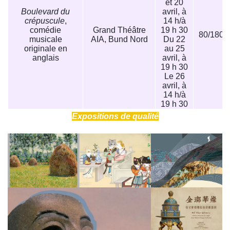
et 20
Boulevard du
avril, à
crépuscule
,
14 h/à
comédie
Grand Théâtre
19 h 30
80/180/
musicale
AIA, Bund Nord
Du 22
originale en
au 25
anglais
avril, à
19 h 30
Le 26
avril, à
14 h/à
19 h 30
Expositions de qualité