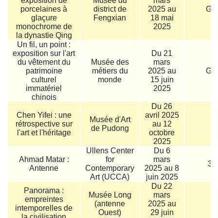
exposition de
Musée du
mars
porcelaines à
district de
2025 au
Gra
glaçure
Fengxian
18 mai
monochrome de
2025
la dynastie Qing
Un fil, un point :
exposition sur l'art
Du 21
du vêtement du
Musée des
mars
patrimoine
métiers du
2025 au
Gra
culturel
monde
15 juin
immatériel
2025
chinois
Du 26
Chen Yifei : une
avril 2025
Musée d'Art
rétrospective sur
au 12
8
de Pudong
l'art et l'héritage
octobre
2025
Ullens Center
Du 6
Ahmad Matar :
for
mars
30
Antenne
Contemporary
2025 au 8
Art (UCCA)
juin 2025
Du 22
Panorama :
Musée Long
mars
empreintes
(antenne
2025 au
1
intemporelles de
Ouest)
29 juin
la civilisation