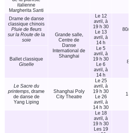
italienne
Margherita Santi
Le 12
Drame de danse
avril, à
classique chinois
19 h 30
Pluie de fleurs
80/1
Le 13
sur la Route de la
Grande salle,
avril, à
soie
Centre de
14 h
Danse
Le 5
International de
avril, à
Shanghai
Ballet classique
19 h 30
80
Giselle
Le 6
avril, à
14 h
Le 25
Le Sacre du
avril, à
printemps
, drame
Shanghai Poly
19 h 30
180
de danse de
City Theatre
Le 26
Yang Liping
avril, à
14 h 30
Le 18
avril, à
19 h 30
Les 19