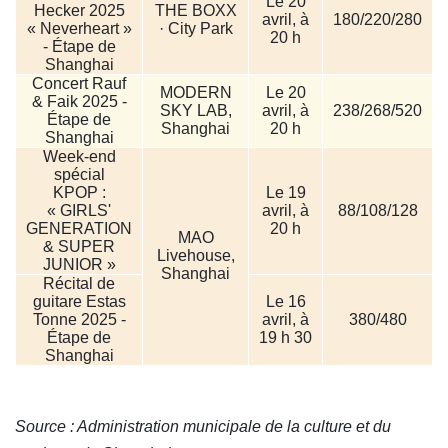
Le 20
Hecker 2025
THE BOXX
avril, à
180/220/280
« Neverheart »
· City Park
20 h
- Étape de
Shanghai
Concert Rauf
MODERN
Le 20
& Faik 2025 -
SKY LAB,
avril, à
238/268/520
Étape de
Shanghai
20 h
Shanghai
Week-end
spécial
KPOP :
Le 19
« GIRLS'
avril, à
88/108/128
GENERATION
20 h
MAO
& SUPER
Livehouse,
JUNIOR »
Shanghai
Récital de
guitare Estas
Le 16
Tonne 2025 -
avril, à
380/480
Étape de
19 h 30
Shanghai
Source : Administration municipale de la culture et du