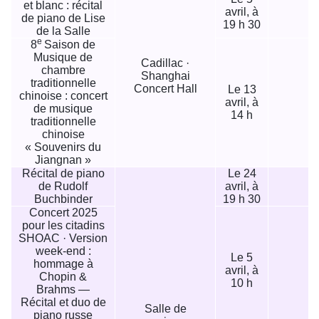
et blanc : récital
avril, à
de piano de Lise
19 h 30
de la Salle
e
8
Saison de
Musique de
Cadillac ·
chambre
Shanghai
traditionnelle
Concert Hall
Le 13
chinoise : concert
avril, à
de musique
14 h
traditionnelle
chinoise
« Souvenirs du
Jiangnan »
Récital de piano
Le 24
de Rudolf
avril, à
1
Buchbinder
19 h 30
Concert 2025
pour les citadins
SHOAC · Version
week-end :
Le 5
hommage à
avril, à
Chopin &
10 h
Brahms —
Récital et duo de
Salle de
piano russe