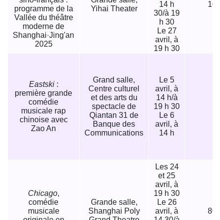
14 h
100
programme de la
Yihai Theater
30/à 19
Vallée du théâtre
h 30
moderne de
Le 27
Shanghai·Jing'an
avril, à
2025
19 h 30
Grand salle,
Le 5
Eastski
:
Centre culturel
avril, à
première grande
et des arts du
14 h/à
comédie
spectacle de
19 h 30
2
musicale rap
Qiantan 31 de
Le 6
chinoise avec
Banque des
avril, à
Zao An
Communications
14 h
Les 24
et 25
avril, à
Chicago
,
19 h 30
comédie
Grande salle,
Le 26
musicale
Shanghai Poly
avril, à
80/
originale en
Grand Theatre
14 30/à