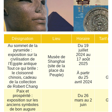
Désignation
Lieu
Horaire
Tarif (
Au sommet de la
Du 19
pyramide :
juillet
exposition sur la
2024 au
1
Musée de
civilisation de
17 août
Shanghai
l'Égypte antique
2025
(site de la
Tout ce qui brille :
place du
le cloisonné
À partir
Peuple)
chinois, cadeau
du 25
Gra
de la collection
avril 2024
de Robert Chang
Paix et
prospérité :
Du 26
exposition sur les
mars au 2
Gra
anciens symboles
juin
de bon augure