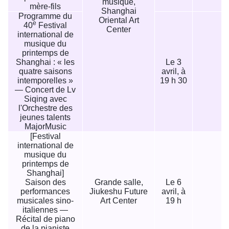
musique,
mère-fils
Shanghai
Programme du
Oriental Art
e
40
Festival
Center
international de
musique du
printemps de
Shanghai : « les
Le 3
quatre saisons
avril, à
1
intemporelles »
19 h 30
— Concert de Lv
Siqing avec
l'Orchestre des
jeunes talents
MajorMusic
[Festival
international de
musique du
printemps de
Shanghai]
Saison des
Grande salle,
Le 6
performances
Jiukeshu Future
avril, à
musicales sino-
Art Center
19 h
italiennes —
Récital de piano
de la pianiste