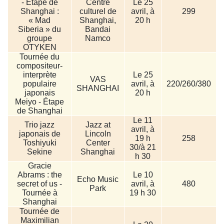
- Étape de
Centre
Le 25
Shanghai :
culturel de
avril, à
299
« Mad
Shanghai,
20 h
Siberia » du
Bandai
groupe
Namco
OTYKEN
Tournée du
compositeur-
interprète
Le 25
VAS
populaire
avril, à
220/260/380
SHANGHAI
japonais
20 h
Meiyo - Étape
de Shanghai
Le 11
Trio jazz
Jazz at
avril, à
japonais de
Lincoln
19 h
258
Toshiyuki
Center
30/à 21
Sekine
Shanghai
h 30
Gracie
Abrams : the
Le 10
Echo Music
secret of us -
avril, à
480
Park
Tournée à
19 h 30
Shanghai
Tournée de
Maximilian