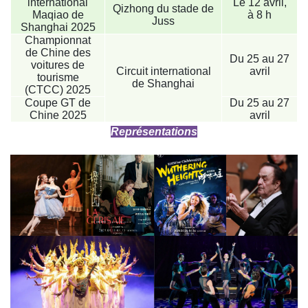
international
Le 12 avril,
Qizhong du stade de
Maqiao de
à 8 h
Juss
Shanghai 2025
Championnat
de Chine des
Du 25 au 27
voitures de
Circuit international
avril
tourisme
de Shanghai
(CTCC) 2025
Coupe GT de
Du 25 au 27
Chine 2025
avril
Représentations