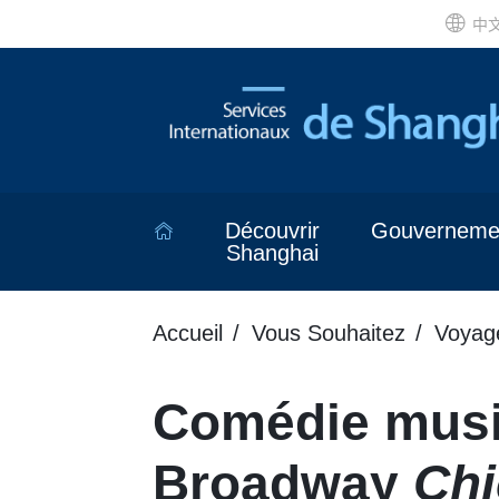
中
Découvrir
Gouverneme
Shanghai
Accueil
Vous Souhaitez
Voyag
Comédie music
Broadway
Ch