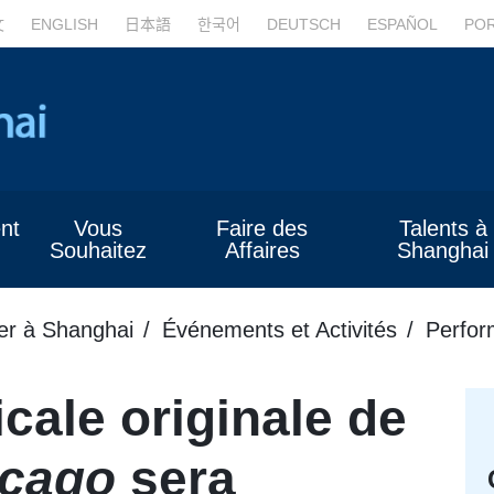
文
ENGLISH
日本語
한국어
DEUTSCH
ESPAÑOL
PO
nt
Vous
Faire des
Talents à
Souhaitez
Affaires
Shanghai
er à Shanghai
Événements et Activités
Perfor
ale originale de
icago
sera