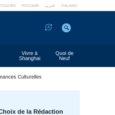
RTUGUÊS
РУССКИЙ
العربية
ITALIANO
Vivre à
Quoi de
Shanghai
Neuf
mances Culturelles
Choix de la Rédaction