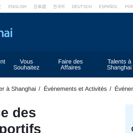
文
ENGLISH
日本語
한국어
DEUTSCH
ESPAÑOL
PO
nt
Vous
Faire des
Talents à
Souhaitez
Affaires
Shanghai
er à Shanghai
Événements et Activités
Événem
ce des
ortifs