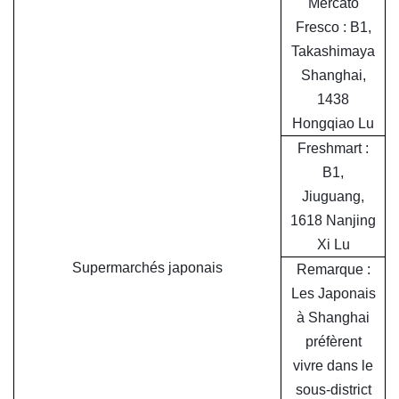
Mercato
Fresco : B1,
Takashimaya
Shanghai,
1438
Hongqiao Lu
Freshmart :
B1,
Jiuguang,
1618 Nanjing
Xi Lu
Supermarchés japonais
Remarque :
Les Japonais
à Shanghai
préfèrent
vivre dans le
sous-district