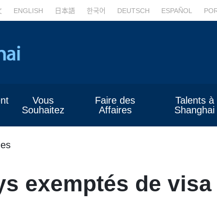
文
ENGLISH
日本語
한국어
DEUTSCH
ESPAÑOL
PO
nt
Vous
Faire des
Talents à
Souhaitez
Affaires
Shanghai
ues
ys exemptés de visa 