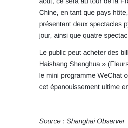
août, ce sera au tour de la Fra
Chine, en tant que pays hôte,
présentant deux spectacles 
jour, ainsi que quatre spectacl
Le public peut acheter des bi
Haishang Shenghua » (Fleurs 
le mini-programme WeChat ou
cet épanouissement ultime ent
Source : Shanghai Observer