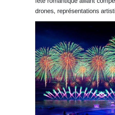
fête romantique alliant compé
drones, représentations artist