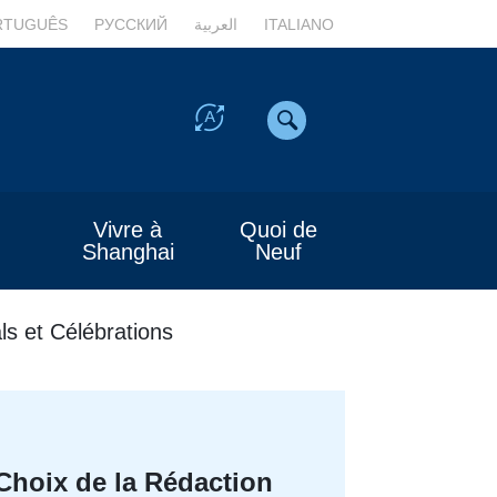
RTUGUÊS
РУССКИЙ
العربية
ITALIANO
Vivre à
Quoi de
Shanghai
Neuf
ls et Célébrations
Choix de la Rédaction