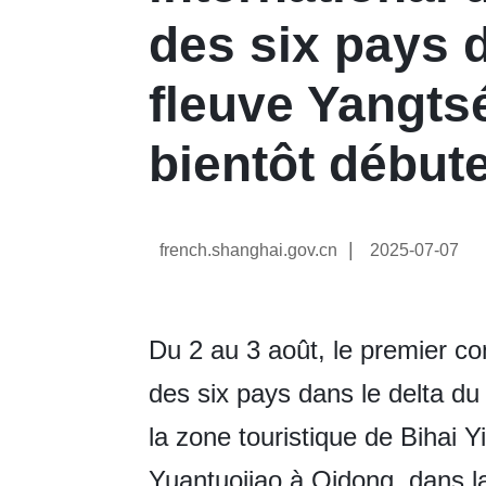
des six pays d
fleuve Yangts
bientôt début
|
french.shanghai.gov.cn
2025-07-07
Du 2 au 3 août, le premier con
des six pays dans le delta du
la zone touristique de Bihai Y
Yuantuojiao à Qidong, dans l