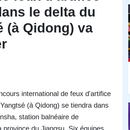
ans le delta du
é (à Qidong) va
er
cours international de feux d'artifice
 Yangtsé (à Qidong) se tiendra dans
insha, station balnéaire de
a province du Jiangsu. Six équipes