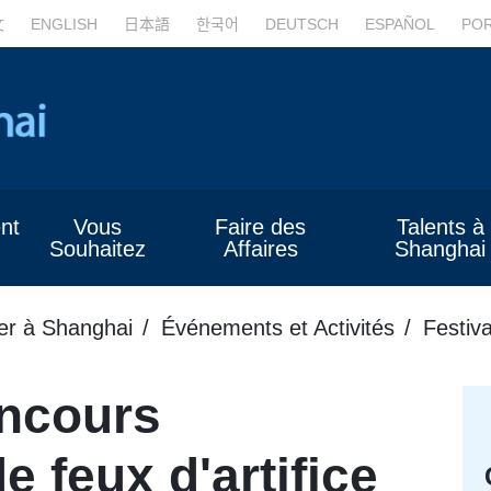
文
ENGLISH
日本語
한국어
DEUTSCH
ESPAÑOL
PO
nt
Vous
Faire des
Talents à
Souhaitez
Affaires
Shanghai
er à Shanghai
Événements et Activités
Festiva
oncours
e feux d'artifice