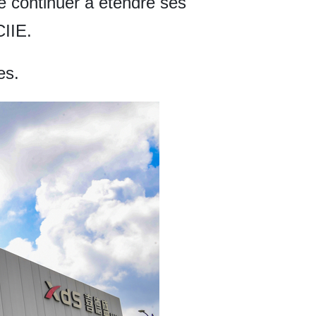
e continuer à étendre ses
CIIE.
es.