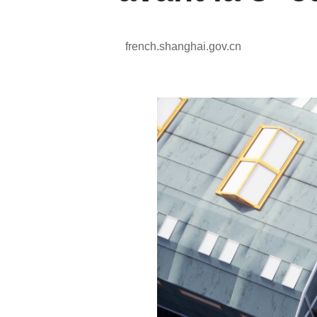
french.shanghai.gov.cn