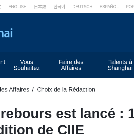
文
ENGLISH
日本語
한국어
DEUTSCH
ESPAÑOL
PO
nt
Vous
Faire des
Talents à
Souhaitez
Affaires
Shanghai
des Affaires
Choix de la Rédaction
rebours est lancé : 
dition de CIIE