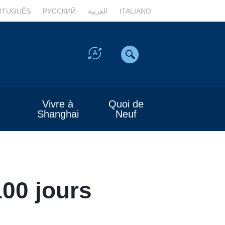
RTUGUÊS
РУССКИЙ
العربية
ITALIANO
Vivre à
Quoi de
Shanghai
Neuf
100 jours