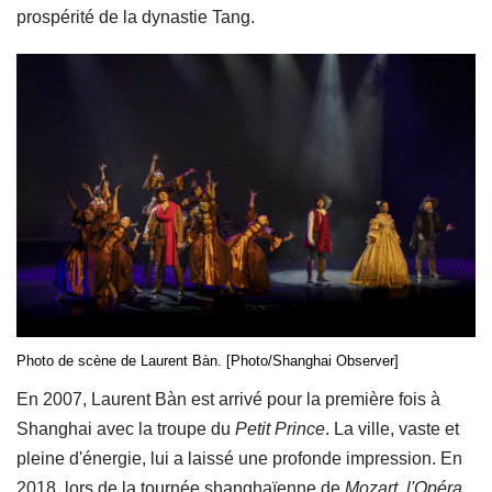
prospérité de la dynastie Tang.
Photo de scène de Laurent Bàn. [Photo/Shanghai Observer]
En 2007, Laurent Bàn est arrivé pour la première fois à
Shanghai avec la troupe du
Petit Prince
. La ville, vaste et
pleine d'énergie, lui a laissé une profonde impression. En
2018, lors de la tournée shanghaïenne de
Mozart, l'Opéra