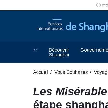
中
Découvrir
Gouverneme
Shanghai
Accueil
Vous Souhaitez
Voyag
Les Misérable
étape shangh