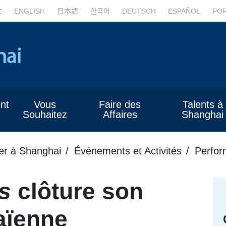
文
ENGLISH
日本語
한국어
DEUTSCH
ESPAÑOL
PO
nt
Vous
Faire des
Talents à
Souhaitez
Affaires
Shanghai
er à Shanghai
Événements et Activités
Perfor
s
clôture son
aïenne