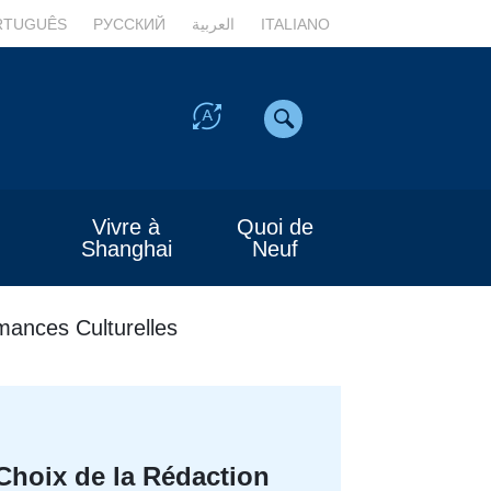
RTUGUÊS
РУССКИЙ
العربية
ITALIANO
Vivre à
Quoi de
Shanghai
Neuf
mances Culturelles
Choix de la Rédaction