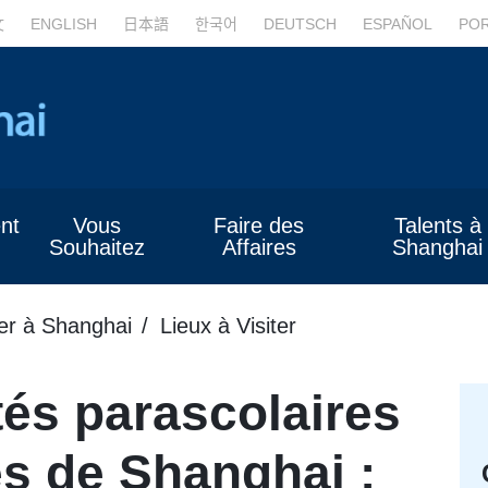
文
ENGLISH
日本語
한국어
DEUTSCH
ESPAÑOL
PO
nt
Vous
Faire des
Talents à
Souhaitez
Affaires
Shanghai
er à Shanghai
Lieux à Visiter
tés parascolaires
es de Shanghai :